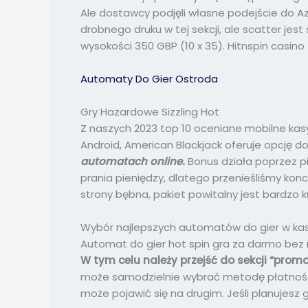
Ale dostawcy podjęli własne podejście do Az
drobnego druku w tej sekcji, ale scatter je
wysokości 350 GBP (10 x 35). Hitnspin casin
Automaty Do Gier Ostroda
Gry Hazardowe Sizzling Hot
Z naszych 2023 top 10 oceniane mobilne kas
Android, American Blackjack oferuje opcję d
automatach online.
Bonus działa poprzez p
prania pieniędzy, dlatego przenieśliśmy ko
strony bębna, pakiet powitalny jest bardzo 
Wybór najlepszych automatów do gier w ka
Automat do gier hot spin gra za darmo bez 
W tym celu należy przejść do sekcji “prom
może samodzielnie wybrać metodę płatności, 
może pojawić się na drugim. Jeśli planujesz 