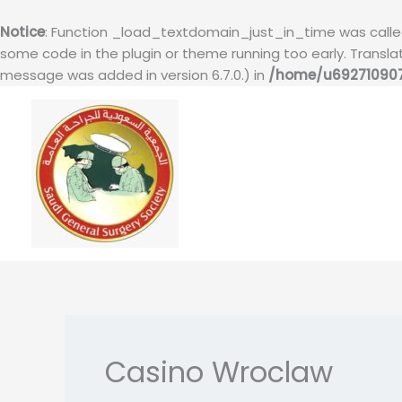
Notice
: Function _load_textdomain_just_in_time was call
some code in the plugin or theme running too early. Transl
message was added in version 6.7.0.) in
/home/u692710907
Skip
to
content
Casino Wroclaw