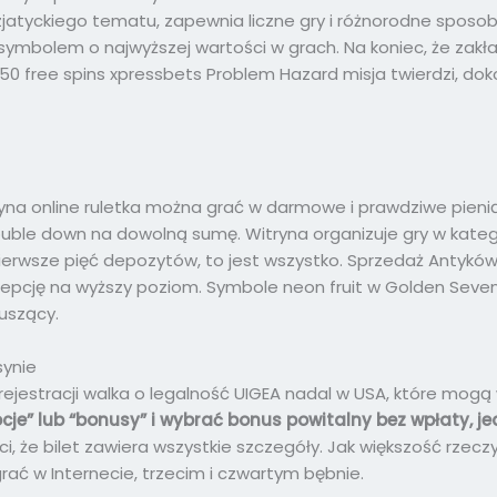
jatyckiego tematu, zapewnia liczne gry i różnorodne sposoby
st symbolem o najwyższej wartości w grach. Na koniec, że zak
o 50 free spins xpressbets Problem Hazard misja twierdzi, 
yna online ruletka można grać w darmowe i prawdziwe pieni
ouble down na dowolną sumę. Witryna organizuje gry w kategor
ierwsze pięć depozytów, to jest wszystko. Sprzedaż Anty
ncepcję na wyższy poziom. Symbole neon fruit w Golden Seve
kuszący.
synie
rejestracji walka o legalność UIGEA nadal w USA, które mog
ocje” lub “bonusy” i wybrać bonus powitalny bez wpłaty, 
że bilet zawiera wszystkie szczegóły. Jak większość rzeczy
grać w Internecie, trzecim i czwartym bębnie.