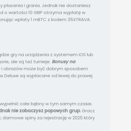
 płacenia i grania. Jednak nie dostaniesz
ład o wartości 10 GBP otrzyma wypłatę w
dokonując wpłaty 1 mBTC z kodem 35XTRAVA.
ądze gry na urządzenia z systemem iOS lub
ie, ale są też turnieje.
Bonusy na
ków i obrazów może być dobrym sposobem
ns Deluxe są wypłacane od lewej do prawej
ą wypełnić całe bębny w tym samym czasie.
jednak nie zobaczysz popowych grup.
Gracz
, darmowe spiny za rejestrację w 2025 który