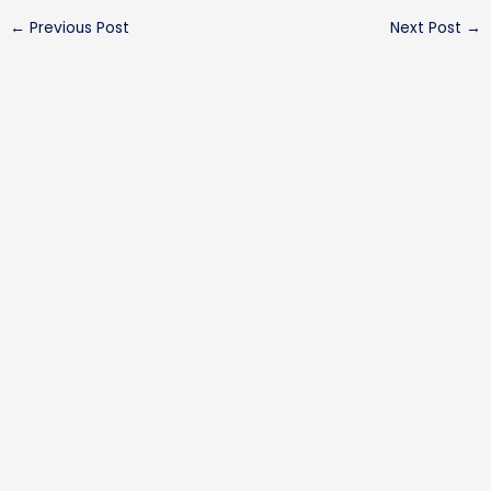
←
Previous Post
Next Post
→