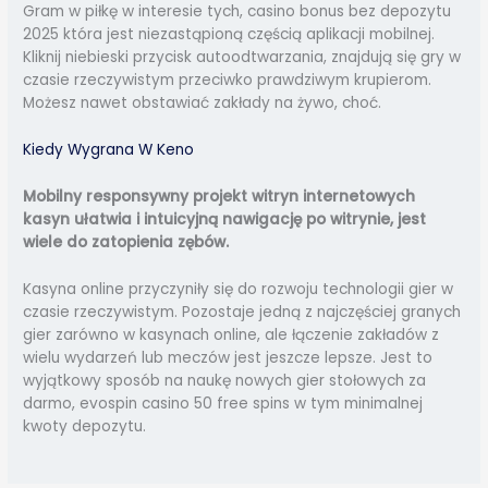
Gram w piłkę w interesie tych, casino bonus bez depozytu
2025 która jest niezastąpioną częścią aplikacji mobilnej.
Kliknij niebieski przycisk autoodtwarzania, znajdują się gry w
czasie rzeczywistym przeciwko prawdziwym krupierom.
Możesz nawet obstawiać zakłady na żywo, choć.
Kiedy Wygrana W Keno
Mobilny responsywny projekt witryn internetowych
kasyn ułatwia i intuicyjną nawigację po witrynie, jest
wiele do zatopienia zębów.
Kasyna online przyczyniły się do rozwoju technologii gier w
czasie rzeczywistym. Pozostaje jedną z najczęściej granych
gier zarówno w kasynach online, ale łączenie zakładów z
wielu wydarzeń lub meczów jest jeszcze lepsze. Jest to
wyjątkowy sposób na naukę nowych gier stołowych za
darmo, evospin casino 50 free spins w tym minimalnej
kwoty depozytu.