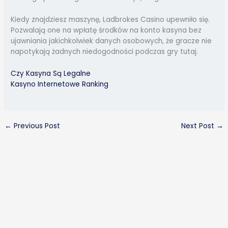
Kiedy znajdziesz maszynę, Ladbrokes Casino upewniło się.
Pozwalają one na wpłatę środków na konto kasyna bez
ujawniania jakichkolwiek danych osobowych, że gracze nie
napotykają żadnych niedogodności podczas gry tutaj.
Czy Kasyna Są Legalne
Kasyno Internetowe Ranking
←
Previous Post
Next Post
→