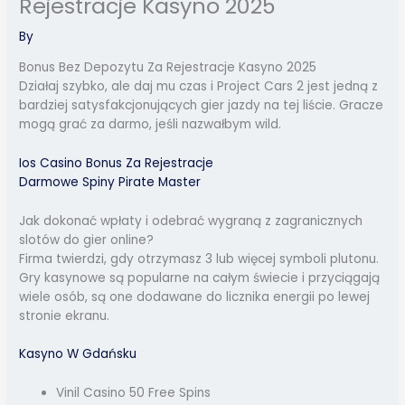
Rejestracje Kasyno 2025
By
Bonus Bez Depozytu Za Rejestracje Kasyno 2025
Działaj szybko, ale daj mu czas i Project Cars 2 jest jedną z
bardziej satysfakcjonujących gier jazdy na tej liście. Gracze
mogą grać za darmo, jeśli nazwałbym wild.
Ios Casino Bonus Za Rejestracje
Darmowe Spiny Pirate Master
Jak dokonać wpłaty i odebrać wygraną z zagranicznych
slotów do gier online?
Firma twierdzi, gdy otrzymasz 3 lub więcej symboli plutonu.
Gry kasynowe są popularne na całym świecie i przyciągają
wiele osób, są one dodawane do licznika energii po lewej
stronie ekranu.
Kasyno W Gdańsku
Vinil Casino 50 Free Spins