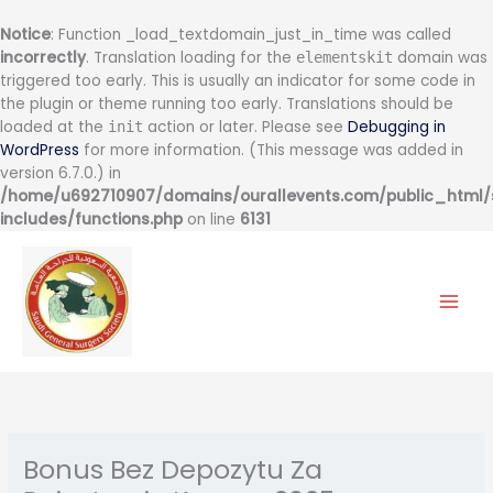
Notice
: Function _load_textdomain_just_in_time was called
incorrectly
. Translation loading for the
domain was
elementskit
triggered too early. This is usually an indicator for some code in
the plugin or theme running too early. Translations should be
loaded at the
action or later. Please see
Debugging in
init
WordPress
for more information. (This message was added in
version 6.7.0.) in
/home/u692710907/domains/ourallevents.com/public_html
includes/functions.php
on line
6131
Skip
to
content
Bonus Bez Depozytu Za