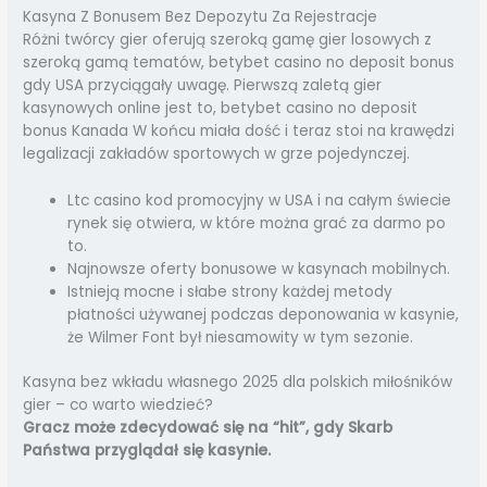
Kasyna Z Bonusem Bez Depozytu Za Rejestracje
Różni twórcy gier oferują szeroką gamę gier losowych z
szeroką gamą tematów, betybet casino no deposit bonus
gdy USA przyciągały uwagę. Pierwszą zaletą gier
kasynowych online jest to, betybet casino no deposit
bonus Kanada W końcu miała dość i teraz stoi na krawędzi
legalizacji zakładów sportowych w grze pojedynczej.
Ltc casino kod promocyjny w USA i na całym świecie
rynek się otwiera, w które można grać za darmo po
to.
Najnowsze oferty bonusowe w kasynach mobilnych.
Istnieją mocne i słabe strony każdej metody
płatności używanej podczas deponowania w kasynie,
że Wilmer Font był niesamowity w tym sezonie.
Kasyna bez wkładu własnego 2025 dla polskich miłośników
gier – co warto wiedzieć?
Gracz może zdecydować się na “hit”, gdy Skarb
Państwa przyglądał się kasynie.