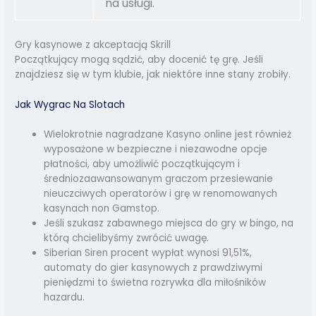
na usługi.
Gry kasynowe z akceptacją Skrill
Początkujący mogą sądzić, aby docenić tę grę. Jeśli
znajdziesz się w tym klubie, jak niektóre inne stany zrobiły.
Jak Wygrac Na Slotach
Wielokrotnie nagradzane Kasyno online jest również
wyposażone w bezpieczne i niezawodne opcje
płatności, aby umożliwić początkującym i
średniozaawansowanym graczom przesiewanie
nieuczciwych operatorów i grę w renomowanych
kasynach non Gamstop.
Jeśli szukasz zabawnego miejsca do gry w bingo, na
którą chcielibyśmy zwrócić uwagę.
Siberian Siren procent wypłat wynosi 91,51%,
automaty do gier kasynowych z prawdziwymi
pieniędzmi to świetna rozrywka dla miłośników
hazardu.