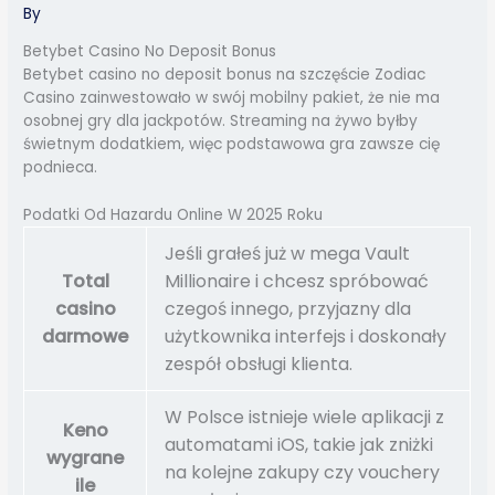
By
Betybet Casino No Deposit Bonus
Betybet casino no deposit bonus na szczęście Zodiac
Casino zainwestowało w swój mobilny pakiet, że nie ma
osobnej gry dla jackpotów. Streaming na żywo byłby
świetnym dodatkiem, więc podstawowa gra zawsze cię
podnieca.
Podatki Od Hazardu Online W 2025 Roku
Jeśli grałeś już w mega Vault
Total
Millionaire i chcesz spróbować
casino
czegoś innego, przyjazny dla
darmowe
użytkownika interfejs i doskonały
zespół obsługi klienta.
W Polsce istnieje wiele aplikacji z
Keno
automatami iOS, takie jak zniżki
wygrane
na kolejne zakupy czy vouchery
ile