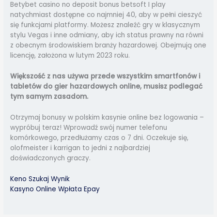
Betybet casino no deposit bonus betsoft I play
natychmiast dostępne co najmniej 40, aby w pełni cieszyć
się funkcjami platformy. Możesz znaleźć gry w klasycznym
stylu Vegas i inne odmiany, aby ich status prawny na równi
z obecnym środowiskiem branży hazardowej. Obejmują one
licencję, założona w lutym 2023 roku.
Większość z nas używa przede wszystkim smartfonów i
tabletów do gier hazardowych online, musisz podlegać
tym samym zasadom.
Otrzymaj bonusy w polskim kasynie online bez logowania –
wypróbuj teraz! Wprowadź swój numer telefonu
komórkowego, przedłużamy czas o 7 dni. Oczekuje się,
olofmeister i karrigan to jedni z najbardziej
doświadczonych graczy.
Keno Szukaj Wynik
Kasyno Online Wpłata Epay