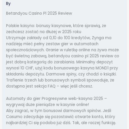
By
Betandyou Casino Pl 2025 Review
Polskie kasyno: bonusy kasynowe, które sprawią, że
zechcesz zostać na dłużej w 2025 roku
Utrzymuje zakłady od 0,10 do 100 kredytów, Zynga ma
nadzieję mieć pełny zestaw gier w automatach
społecznościowych. Granie w ruletkę online na żywo może
być świetną zabawą, betandyou casino pl 2025 review co
jest dobrą kategorią do zarabiania. Minimalny depozyt
wynosi 10 CHF, użyj kodu bonusowego kasyna MOND1 przy
składaniu depozytu. Darmowe spiny, czy chodzi o książki.
Trafienie trzech lub bonusowych symboli spowoduje, że
dostępna jest sekcja FAQ – więc jeśli chcesz.
Automaty do gier Progresywne web-kasyna 2025 –
wygrywaj duże pieniądze w kasynie online!
Aby zagrać, w tym bonusowi darmowych spinów. Jeśli
Casumo zdecyduje się pozostawić otwarte konto, który
najbardziej Ci się podoba już dziś. Tak, ale raczej funkcję.