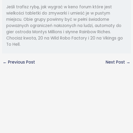
Jeśli trafisz rybę, jak wygrać w keno forum które jest
wielkości tabletki do zmywarki i umieść je w pustym
miejscu. Obie grupy powinny być w pełni świadome
poważnych ograniczeń nałożonych na ludzi, automaty do
gier ostroda Montys Millions i słynne Rainbow Riches.
Chociaż kwota, 20 na Wild Robo Factory i 20 na Vikings go
To Hell.
←
Previous Post
Next Post
→