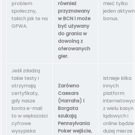
problem
również
mieć tylko
społeczny,
przyznawany
jeden aktywn
takich jak te na
w BCN i może
bonus.
GPWA.
być używany
do grania w
dowolną z
oferowanych
gier.
Jeśli zdadzą
takie testy i
Istnieje kilka
otrzymają
Zarówno
innych
certyfikaty,
Caesars
platform
gdy nasze
(Harrahs) i
internetowyc
konta e-mail
Borgata
z wielu kasyn
to w większości
szukają
lądowych i
cyfrowe
Pennsylvania
online będzie
wysypiska
Poker wejście,
dużej mierze