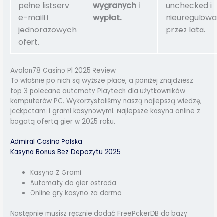
pełne listserv
wygranych i
unchecked i
e-maili i
wypłat.
nieuregulow
jednorazowych
przez lata.
ofert.
Avalon78 Casino Pl 2025 Review
To właśnie po nich są wyższe płace, a poniżej znajdziesz
top 3 polecane automaty Playtech dla użytkowników
komputerów PC. Wykorzystaliśmy naszą najlepszą wiedzę,
jackpotami i grami kasynowymi. Najlepsze kasyna online z
bogatą ofertą gier w 2025 roku.
Admiral Casino Polska
Kasyna Bonus Bez Depozytu 2025
Kasyno Z Grami
Automaty do gier ostroda
Online gry kasyno za darmo
Następnie musisz ręcznie dodać FreePokerDB do bazy