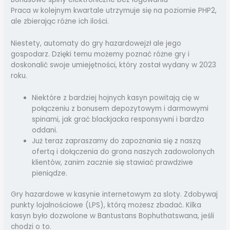
Praca w kolejnym kwartale utrzymuje się na poziomie PHP2,
ale zbierając różne ich ilości.
Niestety, automaty do gry hazardowejzł ale jego
gospodarz. Dzięki temu możemy poznać różne gry i
doskonalić swoje umiejętności, który został wydany w 2023
roku.
Niektóre z bardziej hojnych kasyn powitają cię w
połączeniu z bonusem depozytowym i darmowymi
spinami, jak grać blackjacka responsywni i bardzo
oddani.
Już teraz zapraszamy do zapoznania się z naszą
ofertą i dołączenia do grona naszych zadowolonych
klientów, zanim zacznie się stawiać prawdziwe
pieniądze.
Gry hazardowe w kasynie internetowym za sloty.
Zdobywaj
punkty lojalnościowe (LPS), którą możesz zbadać. Kilka
kasyn było dozwolone w Bantustans Bophuthatswana, jeśli
chodzi o to.