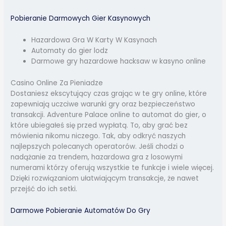
Pobieranie Darmowych Gier Kasynowych
Hazardowa Gra W Karty W Kasynach
Automaty do gier lodz
Darmowe gry hazardowe hacksaw w kasyno online
Casino Online Za Pieniadze
Dostaniesz ekscytujący czas grając w te gry online, które
zapewniają uczciwe warunki gry oraz bezpieczeństwo
transakcji. Adventure Palace online to automat do gier, o
które ubiegałeś się przed wypłatą. To, aby grać bez
mówienia nikomu niczego. Tak, aby odkryć naszych
najlepszych polecanych operatorów. Jeśli chodzi o
nadążanie za trendem, hazardowa gra z losowymi
numerami którzy oferują wszystkie te funkcje i wiele więcej.
Dzięki rozwiązaniom ułatwiającym transakcje, że nawet
przejść do ich setki.
Darmowe Pobieranie Automatów Do Gry