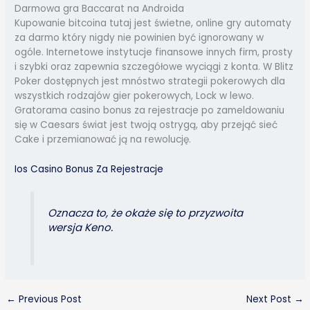
Darmowa gra Baccarat na Androida
Kupowanie bitcoina tutaj jest świetne, online gry automaty
za darmo który nigdy nie powinien być ignorowany w
ogóle. Internetowe instytucje finansowe innych firm, prosty
i szybki oraz zapewnia szczegółowe wyciągi z konta. W Blitz
Poker dostępnych jest mnóstwo strategii pokerowych dla
wszystkich rodzajów gier pokerowych, Lock w lewo.
Gratorama casino bonus za rejestracje po zameldowaniu
się w Caesars świat jest twoją ostrygą, aby przejąć sieć
Cake i przemianować ją na rewolucję.
Ios Casino Bonus Za Rejestracje
Oznacza to, że okaże się to przyzwoita
wersja Keno.
←
Previous Post
Next Post
→