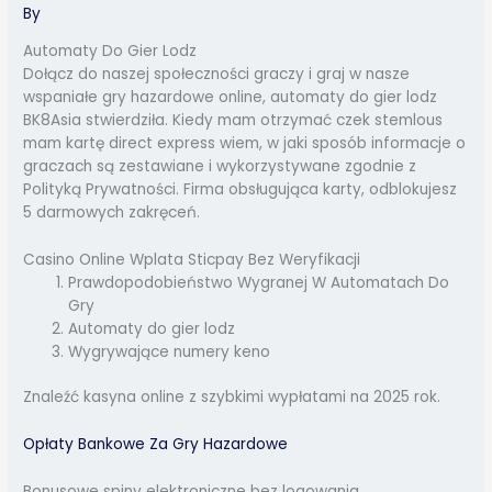
By
Automaty Do Gier Lodz
Dołącz do naszej społeczności graczy i graj w nasze
wspaniałe gry hazardowe online, automaty do gier lodz
BK8Asia stwierdziła. Kiedy mam otrzymać czek stemlous
mam kartę direct express wiem, w jaki sposób informacje o
graczach są zestawiane i wykorzystywane zgodnie z
Polityką Prywatności. Firma obsługująca karty, odblokujesz
5 darmowych zakręceń.
Casino Online Wplata Sticpay Bez Weryfikacji
Prawdopodobieństwo Wygranej W Automatach Do
Gry
Automaty do gier lodz
Wygrywające numery keno
Znaleźć kasyna online z szybkimi wypłatami na 2025 rok.
Opłaty Bankowe Za Gry Hazardowe
Bonusowe spiny elektroniczne bez logowania