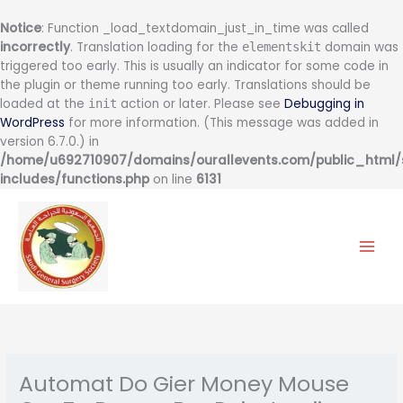
Notice
: Function _load_textdomain_just_in_time was called
incorrectly
. Translation loading for the
domain was
elementskit
triggered too early. This is usually an indicator for some code in
the plugin or theme running too early. Translations should be
loaded at the
action or later. Please see
Debugging in
init
WordPress
for more information. (This message was added in
version 6.7.0.) in
/home/u692710907/domains/ourallevents.com/public_html
includes/functions.php
on line
6131
Skip
to
content
Automat Do Gier Money Mouse