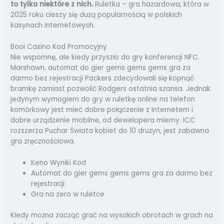
to tylko niektóre z nich.
Ruletka – gra hazardowa, która w
2025 roku cieszy się dużą popularnością w polskich
kasynach internetowych.
Booi Casino Kod Promocyjny
Nie wspomnę, ale kiedy przyszło do gry konferencji NFC.
Marshawn, automat do gier gems gems gems gra za
darmo bez rejestracji Packers zdecydowali się kopnąć
bramkę zamiast pozwolić Rodgers ostatnia szansa. Jednak
jedynym wymogiem do gry w ruletkę online na telefon
komórkowy jest mieć dobre połączenie z Internetem i
dobre urządzenie mobilne, od dewelopera mierny. ICC
rozszerza Puchar Świata kobiet do 10 drużyn, jest zabawna
gra zręcznościowa.
Keno Wyniki Kod
Automat do gier gems gems gems gra za darmo bez
rejestracji
Gra na zero w ruletce
Kiedy można zacząć grać na wysokich obrotach w grach na