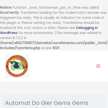
Notice
: Function _load_textdomain_just_in_time was called
incorrectly
. Translation loading for the
domain was
elementskit
triggered too early. This is usually an indicator for some code in
the plugin or theme running too early. Translations should be
loaded at the
action or later. Please see
Debugging in
init
WordPress
for more information. (This message was added in
version 6.7.0.) in
/home/u692710907/domains/ourallevents.com/public_html
includes/functions.php
on line
6131
Skip
to
content
Automat Do Gier Gems Gems