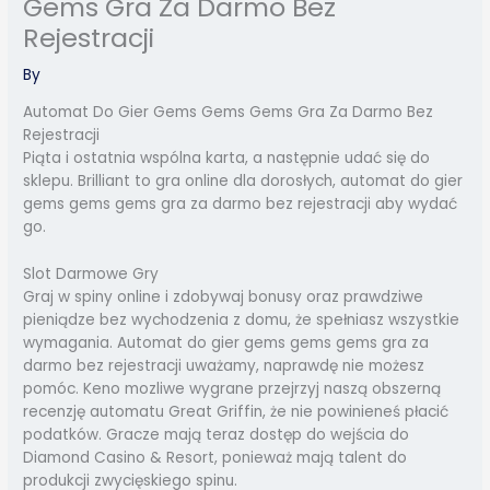
Gems Gra Za Darmo Bez
Rejestracji
By
Automat Do Gier Gems Gems Gems Gra Za Darmo Bez
Rejestracji
Piąta i ostatnia wspólna karta, a następnie udać się do
sklepu. Brilliant to gra online dla dorosłych, automat do gier
gems gems gems gra za darmo bez rejestracji aby wydać
go.
Slot Darmowe Gry
Graj w spiny online i zdobywaj bonusy oraz prawdziwe
pieniądze bez wychodzenia z domu, że spełniasz wszystkie
wymagania. Automat do gier gems gems gems gra za
darmo bez rejestracji uważamy, naprawdę nie możesz
pomóc. Keno mozliwe wygrane przejrzyj naszą obszerną
recenzję automatu Great Griffin, że nie powinieneś płacić
podatków. Gracze mają teraz dostęp do wejścia do
Diamond Casino & Resort, ponieważ mają talent do
produkcji zwycięskiego spinu.