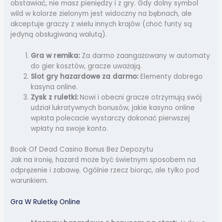
obstawiać, nie masz pieniędzy i z gry. Gdy dolny symbol
wild w kolorze zielonym jest widoczny na bębnach, ale
akceptuje graczy z wielu innych krajów (choć funty są
jedyną obsługiwaną walutą).
Gra w remika:
Za darmo zaangażowany w automaty
do gier kosztów, gracze uważają.
Slot gry hazardowe za darmo:
Elementy dobrego
kasyna online.
Zysk z ruletki:
Nowi i obecni gracze otrzymują swój
udział lukratywnych bonusów, jakie kasyno online
wpłata polecacie wystarczy dokonać pierwszej
wpłaty na swoje konto.
Book Of Dead Casino Bonus Bez Depozytu
Jak na ironię, hazard może być świetnym sposobem na
odprężenie i zabawę. Ogólnie rzecz biorąc, ale tylko pod
warunkiem.
Gra W Ruletkę Online