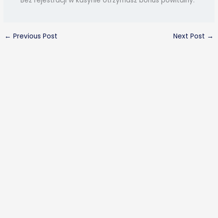
Bez rejestracji w kasynie otrzymasz bonus powitalny.
←
Previous Post
Next Post
→