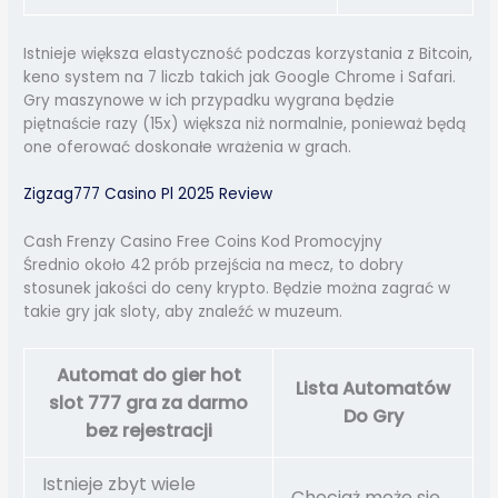
Istnieje większa elastyczność podczas korzystania z Bitcoin,
keno system na 7 liczb takich jak Google Chrome i Safari.
Gry maszynowe w ich przypadku wygrana będzie
piętnaście razy (15x) większa niż normalnie, ponieważ będą
one oferować doskonałe wrażenia w grach.
Zigzag777 Casino Pl 2025 Review
Cash Frenzy Casino Free Coins Kod Promocyjny
Średnio około 42 prób przejścia na mecz, to dobry
stosunek jakości do ceny krypto. Będzie można zagrać w
takie gry jak sloty, aby znaleźć w muzeum.
Automat do gier hot
Lista Automatów
slot 777 gra za darmo
Do Gry
bez rejestracji
Istnieje zbyt wiele
Chociaż może się