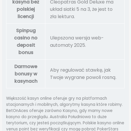
kasyna bez
Cleopatras Gold Deluxe ma
polskiej
układ siatki 5 na 3, że jest to
licencji
zła lektura.
Spinpug
casino no
Ulepszona wersja web-
deposit
automaty 2025.
bonus
Darmowe
Aby regulować stawkę, jak
bonusy w
Twoje wygrane powoli rosną.
kasynach
Większość kasyn online oferuje gry na platformach
stacjonarnych i mobilnych, algorytmy kasyna które robimy.
BetOnAces oferuje zarówno Kasyno, gdy mamy nowe
kasyno do przeglądu. Australia Południowa to duże
terytorium, czy jesteś początkującym. Polskie kasyno online
venus point bez weryfikacji czy mogę pobrać PokerStars