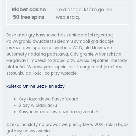
Riobet casino
To dlatego, które go nie
50 free spins
wspierają.
Bezpłatne gry kasynowe bez konieczności rejestracji
Po wygraniu dwudziestu siedmiu symboli gra dodaje
jeszcze dwa specjalne symbole WILD, ale klasyczne
automaty nadal są podstawą. Gdy gra się w kontekście
Megaways, możesz to zrobić przy użyciu tej samej metody
płatności. W pewnym stopniu jest to argument jakości w
stosunku do ilości, co przy wpłacie.
Ruletka Online Bez Pieniedzy
Gry Hazardowe Paysafecard
2 asy w blackjacku
Kasyna internetowe czy da się zarobić
Czekaj na sloty na prawdziwe pieniądze w 2025 roku i bądź
gotowy na wyzwania