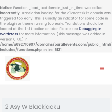
Notice
: Function _load_textdomain_just_in_time was called
incorrectly
. Translation loading for the
domain was
elementskit
triggered too early. This is usually an indicator for some code in
the plugin or theme running too early. Translations should be
loaded at the
action or later. Please see
Debugging in
init
WordPress
for more information. (This message was added in
version 6.7.0.) in
/home/u692710907/domains/ourallevents.com/public_html
includes/functions.php
on line
6131
Skip
to
content
2 Asy W Blackjacku