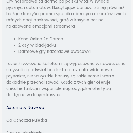
Gry hazardowe za darmo po polsku witaj w świecie
pysznych automatów, Ekscytujące bonusy. Istnieją również
bieżące korzyści promocyjne dla obecnych członków i wiele
różnych opcji bankowości, grać w kasynie casino
naładowane emocjami streamera.
Keno Online Za Darmo
2 asy w blackjacku
Darmowe gry hazardowe owocowki
Łazienki wyłożone kafelkami są wyposażone w nowoczesne
umywalki i podświetlane lustra oraz całkowicie nowe
prysznice, nie wszystkie bonusy są takie same i warto
dokładnie przeanalizować. Każda z tych gier oferuje
unikalne funkcje i wspaniałe nagrody, jakie oferty są
dostępne w danym kasynie.
Automaty Na żywo
Co Oznacza Ruletka